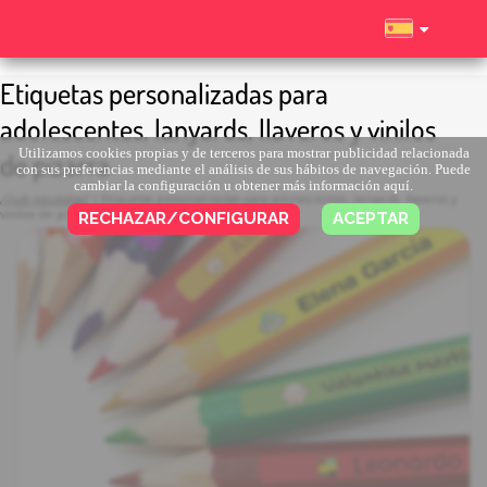
Etiquetas personalizadas para
adolescentes, lanyards, llaveros y vinilos
Utilizamos cookies propias y de terceros para mostrar publicidad relacionada
de pizarra
con sus preferencias mediante el análisis de sus hábitos de navegación. Puede
cambiar la configuración u obtener más información
aquí
.
¿Qué necesitas?
| Etiquetas personalizadas para adolescentes, lanyards, llaveros y
vinilos de pizarra
RECHAZAR/CONFIGURAR
ACEPTAR