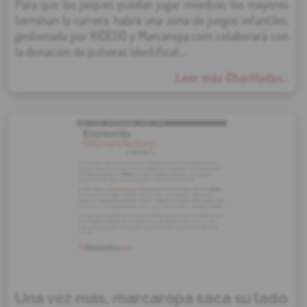
Para que los peques puedan jugar mientras los mayores
terminan la carrera, habrá una zona de juegos infantiles,
gestionada por KIDEOO y Marcaropa.com colaborará con
la donación de pulseras identificat...
Leer más CharHadas...
Una vez más, marcaropa saca su lado