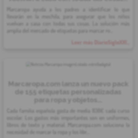
Marcaropa ayuda a los padres a identificar lo que
llevarán en la mochila, para asegurar que los niños
vuelvan a casa con todas sus cosas. La solución más
amplia del mercado de etiquetas para marcar ro...
Leer más DiarioSigloXXI...
Marcaropa.com lanza un nuevo pack
de 155 etiquetas personalizadas
para ropa y objetos...
Cada familia española gasta de media 838€ cada curso
escolar. Los gastos más importantes son en uniformes,
libros de texto y material. Marcaropa.com soluciona la
necesidad de marcar la ropa y los libr...