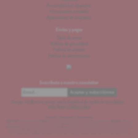
Personaliza tus etiquetas
Presupuesto a medida
Aplicaciones de etiquetas
Envíos y pagos
Tipos de envío
Política de privacidad
Política de cookies
Política de devoluciones
Suscríbete a nuestra newsletter
Acepto facilitar mi correo con la finalidad de recibir la newsletter.
MOSTRAR CONDICIONES
DERECHOS Y CONDICIONES DE SUBSCRIPCIÓN
Responsable:
Invercat Garraf SL
Finalidad:
envío de acciones publicitarias como sorteos y promociones.
Legitimidad:
usted nos
autoriza a enviar dichas promociones a través del mail.
Duración:
guardaremos sus datos hasta que usted solicite darse de baja.
Destinatarios:
no cederemos sus datos a terceros.
Procedencia:
a través de los datos facilitados en su pedido, contacto o solicitud
de newsletter.
Derechos:
a acceso, modificación, oposición, limitación, portabilidad o cancelación de sus datos personales, por
escrito al APDO 20.103 de 08080 de Barcelona. No existe tienda física, pero nuestras oficinas estan en la calle libertad 23, local.