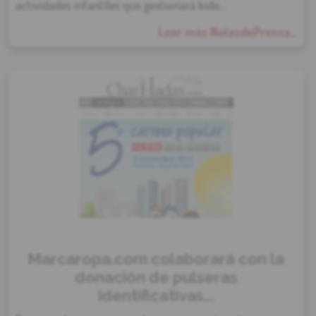
actividades infantiles que gestionará kide...
Leer más NotasdePrensa...
Marcaropa.com colaborará con la
donación de pulseras
identificativas...