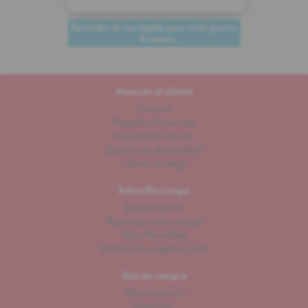
Rotulador de tiza líquida para vinilo pizarra
– 8 colores
Atención al cliente
Contacto
Preguntas frecuentes
Instrucciones de uso
¿Quieres ser distribuidor?
¿Tienes un blog?
Sobre Marcaropa
Quienes somos
Marcaropa en los medios
Visita MarcaBlog
Diseños descargables gratis
Guía de compra
¿Qué necesitas?
Productos