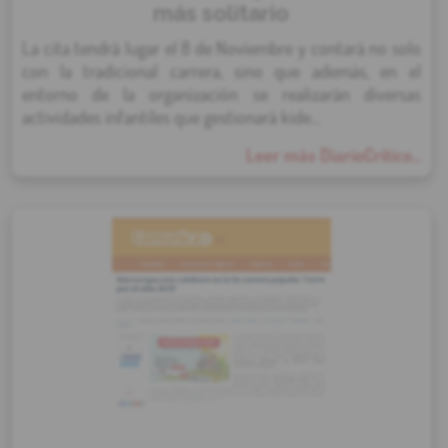
más solitario
La cita tendrá lugar el 8 de Noviembre y contará no solo
con la tradicional carrera, sino que además, en el
entorno de la organización se realizarán diversas
actividades infantiles que gestionará kide...
Leer más DiarioCrítico...