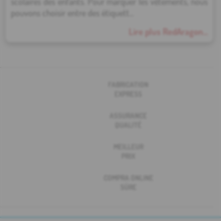
scolaires des enfants. Pour marquer les vêtements, nous
pouvons choisir entre des étiquett...
Lire plus RedAragon...
FABRICATION
EXPRESS
ASSURANCE
QUALITÉ
MEILLEUR
PRIX
COMPRA ONLINE
SÛRE