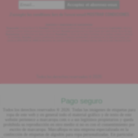
J'accepte les conditions lors de l'envoi email
MOSTRAR CONDICIONES
DERECHOS Y CONDICIONES DE SUBSCRIPCIÓN
Responsable:
Invercat Garraf SL
Finalidad:
envío de acciones publicitarias como sorteos y promociones.
Legitimidad:
usted nos
autoriza a enviar dichas promociones a través del mail.
Duración:
guardaremos sus datos hasta que usted solicite darse de baja.
Destinatarios:
no cederemos sus datos a terceros.
Procedencia:
a través de los datos facilitados en su pedido, contacto o solicitud
de newsletter.
Derechos:
a acceso, modificación, oposición, limitación, portabilidad o cancelación de sus datos personales, por
escrito al APDO 20.103 de 08080 de Barcelona. No existe tienda física, pero nuestras oficinas estan en la calle libertad 23, local.
Todos los derechos reservados ® 2026
Pago seguro
Todos los derechos reservados ® 2026. Todas las imágenes de etiquetas para
ropa de este web y en general todo el material gráfico y de texto de este
website pertenece a marcaropa.com o a sus legítimos propietarios y queda
prohibida su reproducción en otro medio si no es con el consentimiento por
escrito de marcaropa. MarcaRopa es una empresa especializada en la
confección de etiquetas de algodón para ropa personalizadas. En particular: