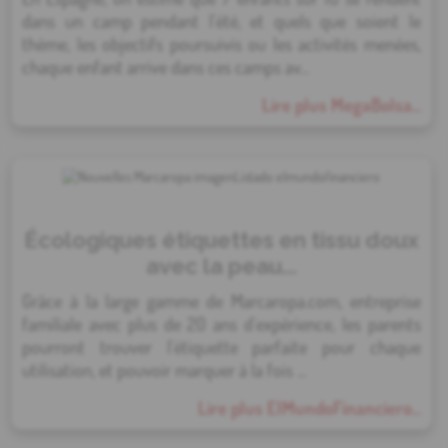
dans un camp pendant l'été, et quels que soient le
thème, les objectifs poursuivis ou les activités menées,
chaque enfant arrive dans ces camps av...
Lire plus MegaBolsa...
Écologiques étiquettes en tissu doux
avec la peau...
Grâce à la large gamme de Marcaropa.com, entreprise
familiale avec plus de 20 ans d'expérience, les parents
pourront trouver l'étiquette parfaite pour chaque
utilisation, et pouvoir marquer à la fois ...
Lire plus ElMundoFinanciero...