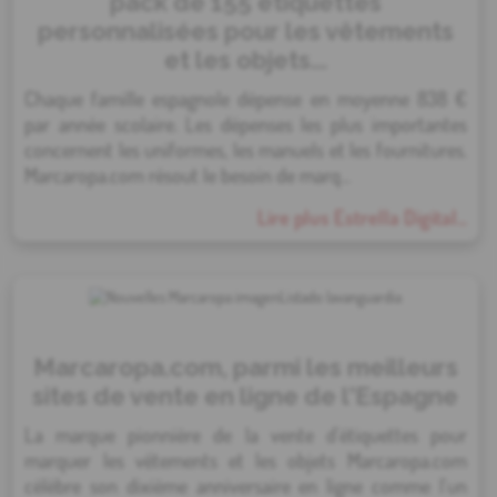
pack de 155 étiquettes
personnalisées pour les vêtements
et les objets...
Chaque famille espagnole dépense en moyenne 838 €
par année scolaire. Les dépenses les plus importantes
concernent les uniformes, les manuels et les fournitures.
Marcaropa.com résout le besoin de marq...
Lire plus Estrella Digital...
Marcaropa.com, parmi les meilleurs
sites de vente en ligne de l'Espagne
La marque pionnière de la vente d'étiquettes pour
marquer les vêtements et les objets Marcaropa.com
célèbre son dixième anniversaire en ligne comme l'un