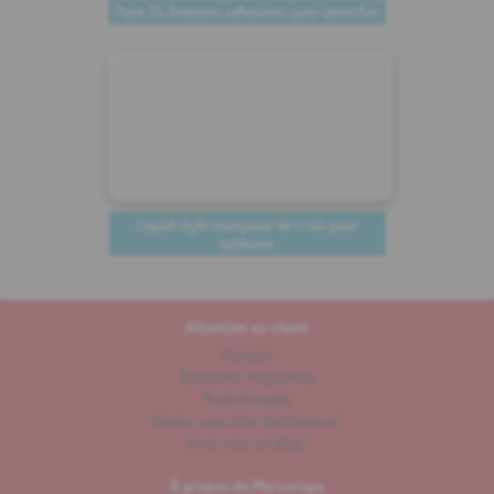
Pack 24 Ardoises adhésives pour identifier
Liquid stylo marqueur de craie pour
tableaux
Attention au client
Contact
Questions fréquentes
Mode d'emploi
Voulez-vous être distributeur?
Avez-vous un blog?
À propos de Marcaropa