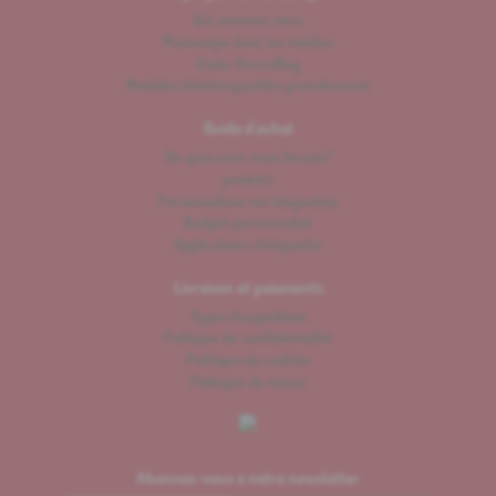
Qui sommes nous
Marcaropa dans les médias
Visite MarcaBlog
Modèles téléchargeables gratuitement
Guide d'achat
De quoi avez-vous besoin?
produits
Personnalisez vos étiquettes
Budget personnalisé
Applications d'étiquette
Livraison et paiements
Types d'expédition
Politique de confidentialité
Politique de cookies
Politique de retour
Abonnez-vous à notre newsletter