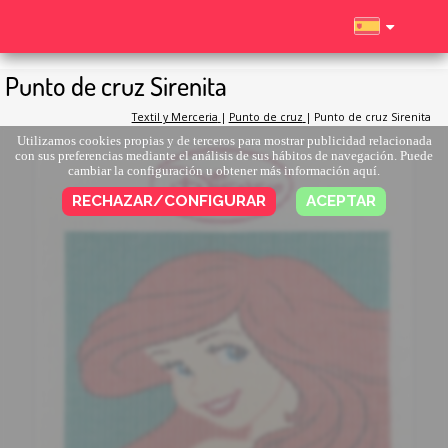
Punto de cruz Sirenita
Textil y Merceria
|
Punto de cruz
| Punto de cruz Sirenita
Utilizamos cookies propias y de terceros para mostrar publicidad relacionada
con sus preferencias mediante el análisis de sus hábitos de navegación. Puede
cambiar la configuración u obtener más información
aquí
.
RECHAZAR/CONFIGURAR
ACEPTAR