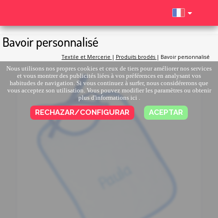
Bavoir personnalisé
Textile et Mercerie
|
Produits brodés
| Bavoir personnalisé
Nous utilisons nos propres cookies et ceux de tiers pour améliorer nos services
et vous montrer des publicités liées à vos préférences en analysant vos
habitudes de navigation. Si vous continuez à surfer, nous considérerons que
vous acceptez son utilisation. Vous pouvez modifier les paramètres ou obtenir
plus d'informations
ici
.
RECHAZAR/CONFIGURAR
ACEPTAR