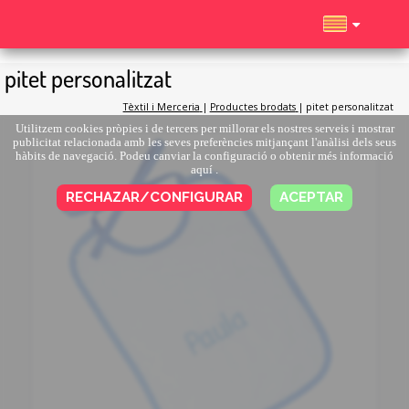
pitet personalitzat
Tèxtil i Merceria
|
Productes brodats
| pitet personalitzat
Utilitzem cookies pròpies i de tercers per millorar els nostres serveis i mostrar
publicitat relacionada amb les seves preferències mitjançant l'anàlisi dels seus
hàbits de navegació. Podeu canviar la configuració o obtenir més informació
aquí
.
RECHAZAR/CONFIGURAR
ACEPTAR