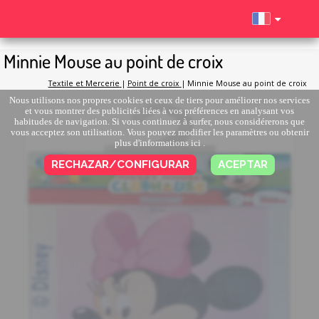
Minnie Mouse au point de croix
Textile et Mercerie
|
Point de croix
| Minnie Mouse au point de croix
Nous utilisons nos propres cookies et ceux de tiers pour améliorer nos services
et vous montrer des publicités liées à vos préférences en analysant vos
habitudes de navigation. Si vous continuez à surfer, nous considérerons que
vous acceptez son utilisation. Vous pouvez modifier les paramètres ou obtenir
plus d'informations
ici
.
RECHAZAR/CONFIGURAR
ACEPTAR