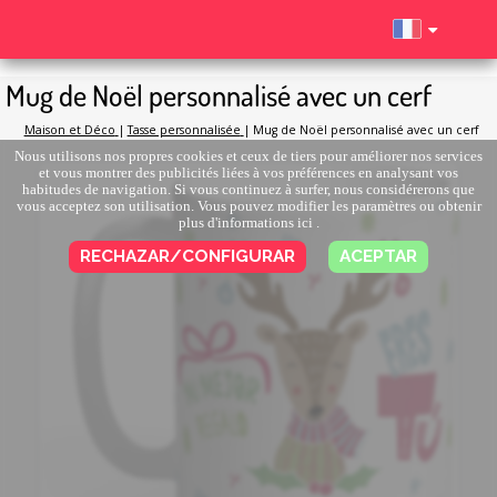
Mug de Noël personnalisé avec un cerf
Maison et Déco
|
Tasse personnalisée
| Mug de Noël personnalisé avec un cerf
Nous utilisons nos propres cookies et ceux de tiers pour améliorer nos services
et vous montrer des publicités liées à vos préférences en analysant vos
habitudes de navigation. Si vous continuez à surfer, nous considérerons que
vous acceptez son utilisation. Vous pouvez modifier les paramètres ou obtenir
plus d'informations
ici
.
RECHAZAR/CONFIGURAR
ACEPTAR