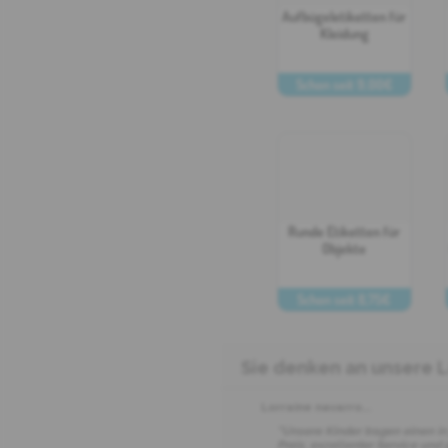
Aufbügeletiketten für
Kleidung
Schon seit 9,00€
PERSONIFIZIEREN
Runde Etiketten für
Objekte
Schon seit 8,75€
PERSONIFIZIEREN
Sie denken an unsere La
Lorraine navarro
...
"Unsere Kinder tragen einen in
Preis, exzellenter Service und 