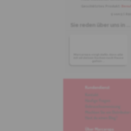
Geschätztes Produkt:
Benut
5 von
5
| 89
Sie reden über uns in ...
Marcaropa sorgt dafür, dass alle
mit all deinen Sachen nach Hause
gehen ...
Kundendienst
Kontakt
Häufige Fragen
Gebrauchsanweisung
Möchten Sie ein Distributor 
Hast du einen Blog?
Über Marcaropa