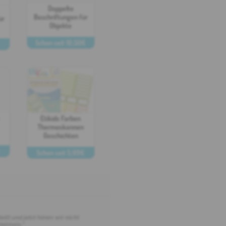
Doppelte
Beschriftungen für
ür
Objekte
Schon seit 10,50€
PERSONIFIZIEREN
N
Etikids Farben
Thermoskannen
Geschichten
Schon seit 5,99€
N
PERSONIFIZIEREN
ilt und jetzt hören wir nicht
ielmals."