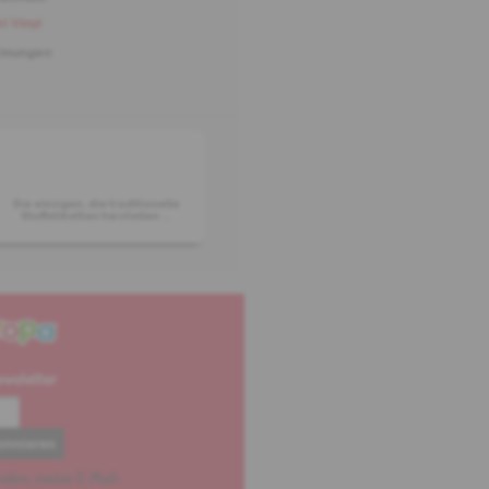
 Vinyl
einungen
Die einzigen, die traditionelle
Stoffetiketten herstellen ...
ewsletter
anden, meine E-Mail-