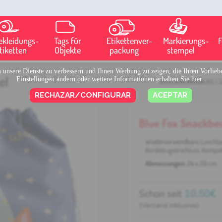
ekleidungs-
Tags für
Etikettenver-
Markierungs-
F
tiketten
Objekte
packung
stempel
unsere Dienste zu verbessern und Ihnen Werbung zu zeigen, die Ihren Vorliebe
el
Einstellungen ändern oder weitere Informationen erhalten Sie
hier
.
Textil und Kurzwaren
|
S
RECHAZAR/CONFIGURAR
ACEPTAR
Blue Fox Snackbe
Wiederverwendbare Lunchtasc
Kordelzugverschluss. Kompakt
Abmessungen:
24 x 29 cm.
Schon seit
10,50€
(Versand inklusive)