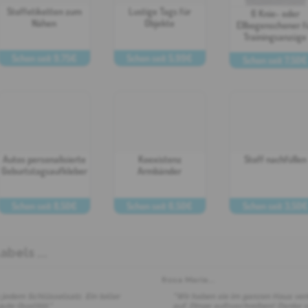
Stoffetiketten zum
Lustige Tags für
6 Knie- oder
Nähen
Objekte
Ellbogenschoner f
Trainingsanzüge
Schon seit 9,75€
Schon seit 5,99€
Schon seit 7,50€
PERSONIFIZIEREN
PERSONIFIZIEREN
PERSONIFIZIERE
Autos personalisierte
Koexistenz
Stoff nachfüllen
Geburtstagsaufkleber
Armbänder
Schon seit 8,50€
Schon seit 6,50€
Schon seit 3,50€
PERSONIFIZIEREN
PERSONIFIZIEREN
PERSONIFIZIERE
bels ...
Rosa Maria
...
 jedem Schlüsselsatz. Ein toller
"Wir haben sie im ganzen Haus verte
gute Qualität."
auf, Dinge aufzuschreiben! Danke v