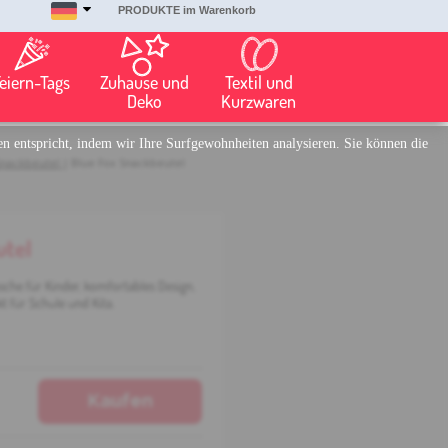
PRODUKTE im Warenkorb
eiern-Tags
Zuhause und
Textil und
Deko
Kurzwaren
n entspricht, indem wir Ihre Surfgewohnheiten analysieren. Sie können die
nackbeutel
| Blue Fox Snackbeutel
utel
he für Kinder, komfortables Design,
 für Schule und Kita.
Kaufen