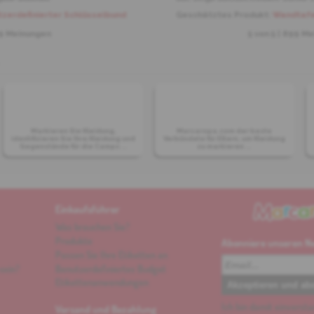
zerdefinierter Schlüsselbund
Geschätztes Produkt:
Wandtafel
9 Meinungen
5 von
5
| 899 M
Markieren Sie Kleidung,
Marcaropa.com der beste
identifizieren Sie Ihre Kleidung und
Verbündete für Eltern, um Kleidung
Gegenstände für die Camps ...
zu markieren ...
Einkaufsführer
Was brauchen Sie?
Produkte
Abonniere unseren N
Passen Sie Ihre Etiketten an
sein?
Benutzerdefiniertes Budget
Etikettenanwendungen
Ich bin damit einverst
Versand und Bezahlung