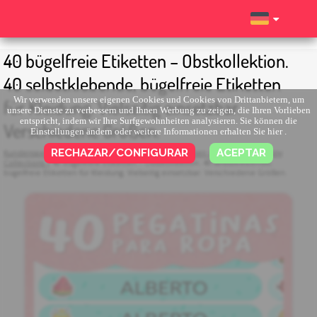
40 bügelfreie Etiketten – Obstkollektion.
40 selbstklebende, bügelfreie Etiketten
Wir verwenden unsere eigenen Cookies und Cookies von Drittanbietern, um
für Kleidung. Vielseitig einsetzbar.
unsere Dienste zu verbessern und Ihnen Werbung zu zeigen, die Ihren Vorlieben
entspricht, indem wir Ihre Surfgewohnheiten analysieren. Sie können die
Verschiedene Größen.
Einstellungen ändern oder weitere Informationen erhalten Sie
hier
.
RECHAZAR/CONFIGURAR
ACEPTAR
Kundenspezifische Bekleidungsetiketten
|
40 Etiketten ohne Bügeln. Funny
Collections
| 40 bügelfreie Etiketten – Obstkollektion. 40 selbstklebende,
bügelfreie Etiketten für Kleidung. Vielseitig einsetzbar. Verschiedene Größen.