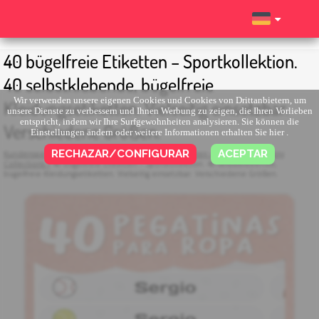
40 bügelfreie Etiketten – Sportkollektion.
40 selbstklebende, bügelfreie
Wir verwenden unsere eigenen Cookies und Cookies von Drittanbietern, um
Kleidungsetiketten. Vielseitig einsetzbar.
unsere Dienste zu verbessern und Ihnen Werbung zu zeigen, die Ihren Vorlieben
entspricht, indem wir Ihre Surfgewohnheiten analysieren. Sie können die
Verschiedene Größen.
Einstellungen ändern oder weitere Informationen erhalten Sie
hier
.
RECHAZAR/CONFIGURAR
ACEPTAR
Kundenspezifische Bekleidungsetiketten
|
40 Etiketten ohne Bügeln. Funny
Collections
| 40 bügelfreie Etiketten – Sportkollektion. 40 selbstklebende,
bügelfreie Kleidungsetiketten. Vielseitig einsetzbar. Verschiedene Größen.