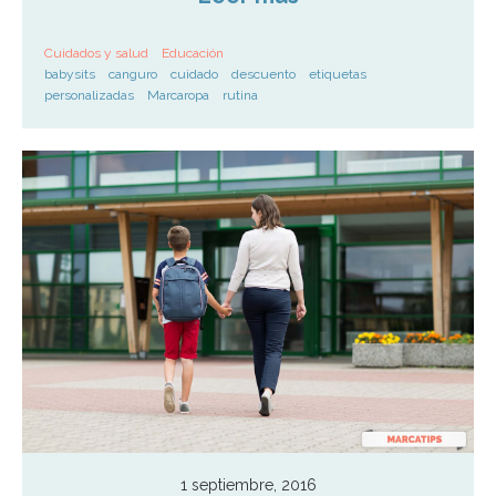
Cuidados y salud
Educación
babysits
canguro
cuidado
descuento
etiquetas
personalizadas
Marcaropa
rutina
1 septiembre, 2016