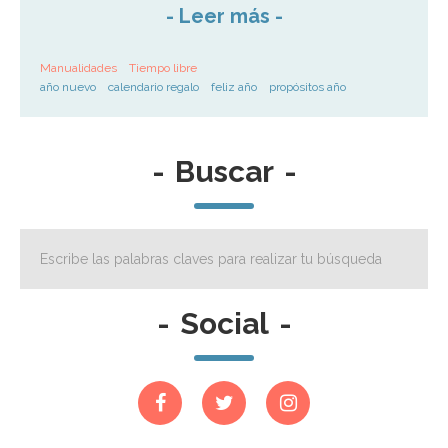
-
Leer más
-
Manualidades
Tiempo libre
año nuevo
calendario regalo
feliz año
propósitos año
-
Buscar
-
-
Social
-