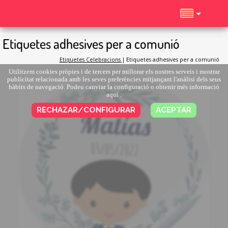
Etiquetes adhesives per a comunió
Etiquetes Celebracions
| Etiquetes adhesives per a comunió
Utilitzem cookies pròpies i de tercers per millorar els nostres serveis i mostrar
publicitat relacionada amb les seves preferències mitjançant l'anàlisi dels seus
hàbits de navegació. Podeu canviar la configuració o obtenir més informació
aquí
.
RECHAZAR/CONFIGURAR
ACEPTAR