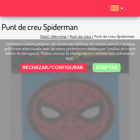
Punt de creu Spiderman
Tèxtil i Merceria
|
Punt de creu
| Punt de creu Spiderman
Utilitzem cookies pròpies i de tercers per millorar els nostres serveis i mostrar
publicitat relacionada amb les seves preferències mitjançant l'anàlisi dels seus
hàbits de navegació. Podeu canviar la configuració o obtenir més informació
aquí
.
RECHAZAR/CONFIGURAR
ACEPTAR