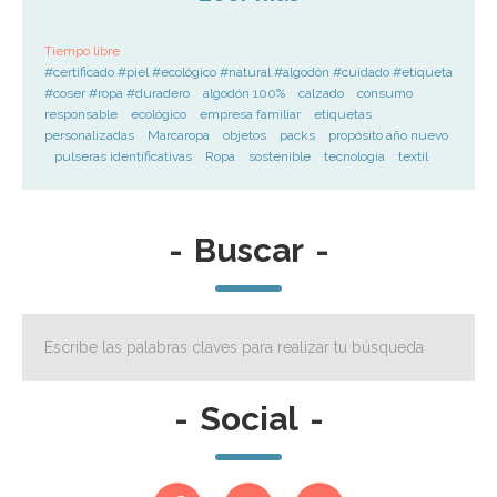
Tiempo libre
#certificado #piel #ecológico #natural #algodón #cuidado #etiqueta
#coser #ropa #duradero
algodón 100%
calzado
consumo
responsable
ecológico
empresa familiar
etiquetas
personalizadas
Marcaropa
objetos
packs
propósito año nuevo
pulseras identificativas
Ropa
sostenible
tecnologia
textil
-
Buscar
-
-
Social
-