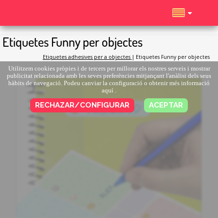
Etiquetes Funny per objectes
Etiquetes adhesives per a objectes
| Etiquetes Funny per objectes
Utilitzem cookies pròpies i de tercers per millorar els nostres serveis i mostrar
publicitat relacionada amb les seves preferències mitjançant l'anàlisi dels seus
hàbits de navegació. Podeu canviar la configuració o obtenir més informació
aquí
.
RECHAZAR/CONFIGURAR
ACEPTAR