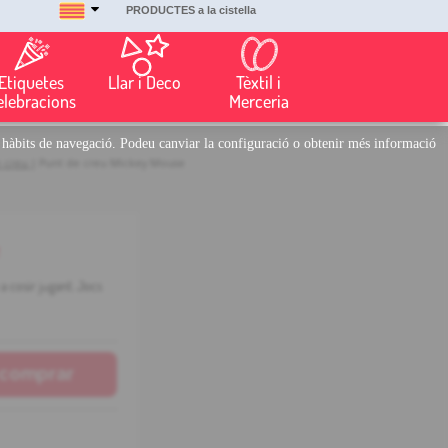
PRODUCTES a la cistella
Etiquetes
Llar i Deco
Tèxtil i
elebracions
Merceria
eus hàbits de navegació. Podeu canviar la configuració o obtenir més informació
 creu
| Punt de creu Mickey Mouse
a cosir jugant. Jocs
comprar