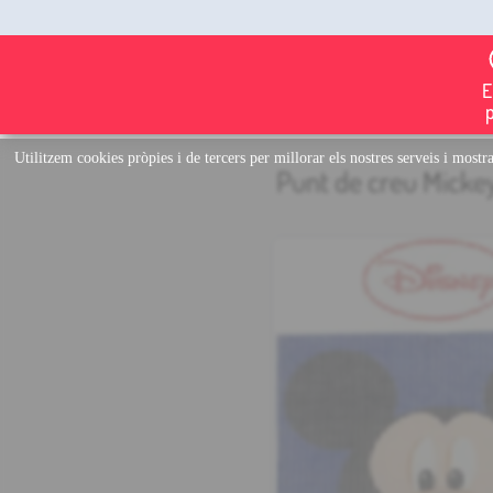
E
Utilitzem cookies pròpies i de tercers per millorar els nostres serveis i most
Punt de creu Micke