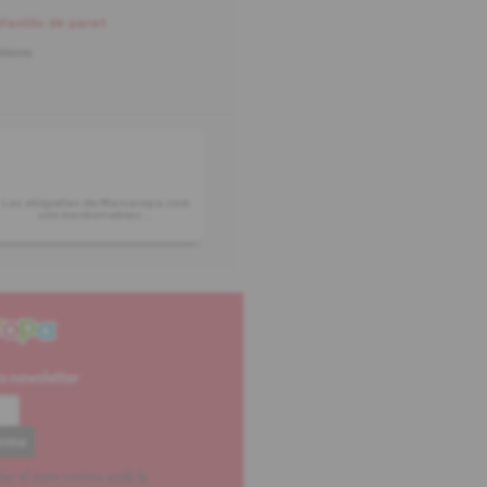
fantils de paret
nions
Les etiquetes de Marcaropa.com
són inesborrables ...
ra newsletter
itar el meu correu amb la