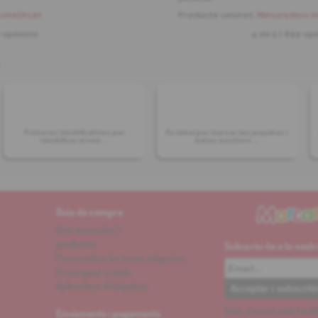
sonalitzat
Producte valorat:
Mesuradors in
 opinions
4 de
5
| 899 opi
.
Polseres identificatives per
És ideal per marcar les jaquetes i
identificar el nen ...
bates escolars ...
Guia de compra
Què necessites?
productes
Subscriu-te a la nost
Personalitza les teves etiquetes
Pressupost a mida
Aplicacions d'etiquetes
Estic d'acord amb facil
Enviaments i pagaments