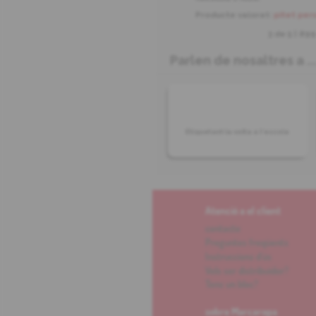
Producte valorat:
pitet per
3 de
5
| 899
Parlen de nosaltres a ..
Etiquetant la volta a l'escola
Atenció a el client
contacte
Preguntes freqüents
Instruccions d'ús
Vols ser distribuïdor?
Tens un bloc?
sobre Marcaropa