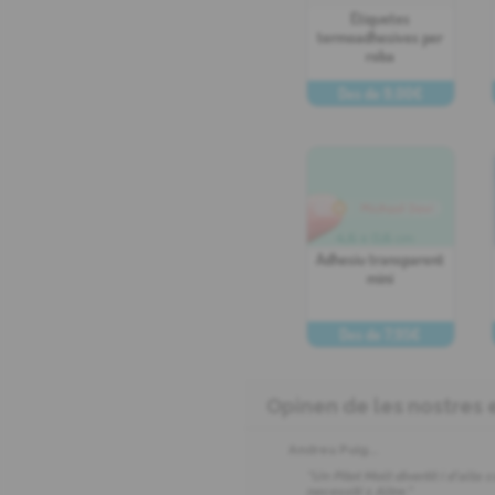
Etiquetes
termoadhesives per
roba
Des de 9,00€
PERSONALITZA
Adhesiu transparent
mini
Des de 7,95€
PERSONALITZA
Opinen de les nostres e
Andreu Puig
...
"Un Pitet Molt divertit i d'alt
necessiti 1 Altre."