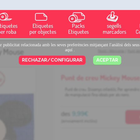
tiquetes
Etiquetes
Packs
segells
per roba
per objectes
Etiquetes
marcadors
C
rar publicitat relacionada amb les seves preferències mitjançant l'anàlisi dels s
y Mouse
aquí
.
Tèxtil i Merceria
|
Punt de
RECHAZAR/CONFIGURAR
ACEPTAR
Punt de creu Mickey Mouse
Punt de creu. Dissenys infantils. Per aprendre 
de manipulació fina ideals per als nens.
des
9,99€
(enviament inclòs)